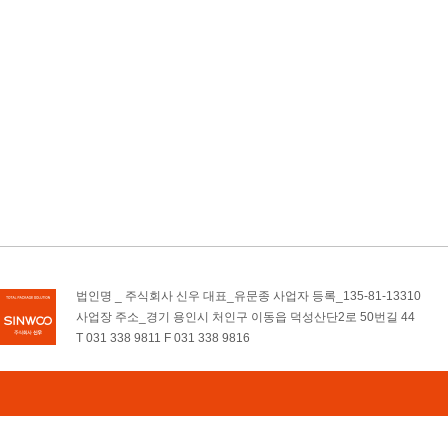
법인명 _ 주식회사 신우 대표_유문종 사업자 등록_135-81-13310
사업장 주소_경기 용인시 처인구 이동읍 덕성산단2로 50번길 44
T 031 338 9811 F 031 338 9816